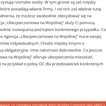
zystają rozmaite osoby. W tym gronie są zaś między
które posiadają własne firmy. I od nich zaś właśnie tutaj
dnienia, że możesz swobodnie zdecydować się na
encja „Ubezpieczeniowa na Wspólnej” służy Ci pomocą.
wiednie rozwiązania pod kątem konkretnego przypadku. Co
 że Agencja „Ubezpieczeniowa na Wspólnej” ma w swojej
ientów indywidualnych. Chodzi między innymi o
ą obligatoryjne. Inne natomiast dobrowolne. Co jeszcze
iowa na Wspólnej” oferuje ubezpieczenia mieszkań,
 na przykład o polisy OC dla przedstawicieli konkretnych
wania: co zapewnia sterownik Allen-Bradley CompactLogix 5480?