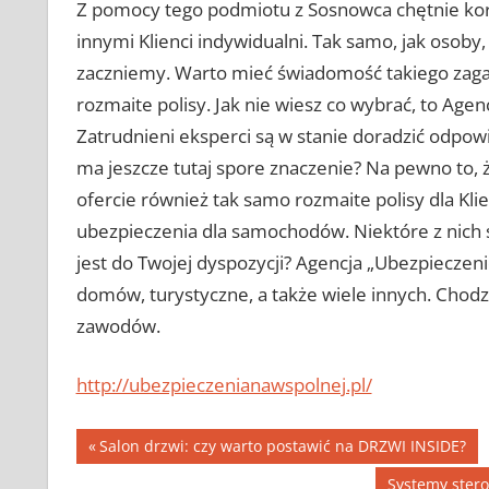
Z pomocy tego podmiotu z Sosnowca chętnie kor
innymi Klienci indywidualni. Tak samo, jak osoby, 
zaczniemy. Warto mieć świadomość takiego zaga
rozmaite polisy. Jak nie wiesz co wybrać, to Ag
Zatrudnieni eksperci są w stanie doradzić odpo
ma jeszcze tutaj spore znaczenie? Na pewno to,
ofercie również tak samo rozmaite polisy dla Kl
ubezpieczenia dla samochodów. Niektóre z nich s
jest do Twojej dyspozycji? Agencja „Ubezpieczen
domów, turystyczne, a także wiele innych. Chodzi
zawodów.
http://ubezpieczenianawspolnej.pl/
Nawigacja
Previous
Salon drzwi: czy warto postawić na DRZWI INSIDE?
Post:
Next
Systemy stero