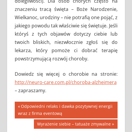
dolegliwości). Dla osób chorych często na
znaczeniu tracą święta – Boże Narodzenie,
Wielkanoc, urodziny – nie potrafią one pojąć, z
jakiego powodu tak właściwie się świętuje. Jeśli
któryś z tych objawów dotyczy ciebie lub
twoich bliskich, niezwłocznie zgłoś się do
lekarza, który pomoże ci dobrać terapię
powstrzymującą rozwój choroby.
Dowiedz się więcej o chorobie na stronie:
http://neuro-care.com.pl/choroba-alzheimera
– zapraszamy.
Nawigacja
Previous
Odpowiedni relaks i dawka pozytywnej energii
Post:
wraz z firma eventową
wpisu
Next
Wyrażenie siebie – tatuaże zmywalne
Post: