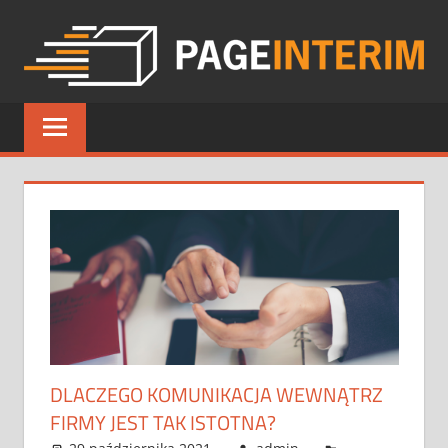
Skip
to
content
PAGE
INTERIM
DLACZEGO KOMUNIKACJA WEWNĄTRZ
FIRMY JEST TAK ISTOTNA?