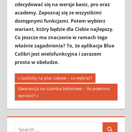
zdecydować się na wersje basic, pro oraz
academy. Zapoznaj się ze wszystkimi
dostępnymi funkcjami. Potem wybierz
wariant, który będzie dla Ciebie najlepszy.
Co jeszcze ma znaczenie w ramach tego
właśnie zagadnienia? To, że aplikacja Blue
Colibri jest wielofunkcyjna i zarazem
prosta w obsłudze.
Nawigacja
Previous
Gadżety na plac zabaw – co wybrać?
Post:
wpisu
Next
Gwarancja na szamba betonowe – ile powinna
Post:
wynosić?
Search