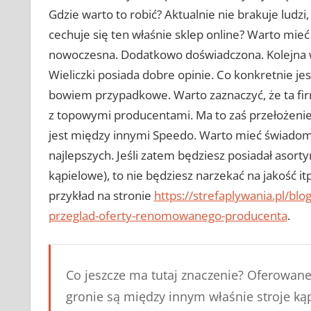
Gdzie warto to robić? Aktualnie nie brakuje ludzi,
cechuje się ten właśnie sklep online? Warto mieć
nowoczesna. Dodatkowo doświadczona. Kolejna wa
Wieliczki posiada dobre opinie. Co konkretnie je
bowiem przypadkowe. Warto zaznaczyć, że ta firma
z topowymi producentami. Ma to zaś przełożenie
jest między innymi Speedo. Warto mieć świadomoś
najlepszych. Jeśli zatem będziesz posiadał asort
kąpielowe), to nie będziesz narzekać na jakość it
przykład na stronie
https://strefaplywania.pl/bl
przeglad-oferty-renomowanego-producenta
.
Co jeszcze ma tutaj znaczenie? Oferowane
gronie są między innym właśnie stroje ką