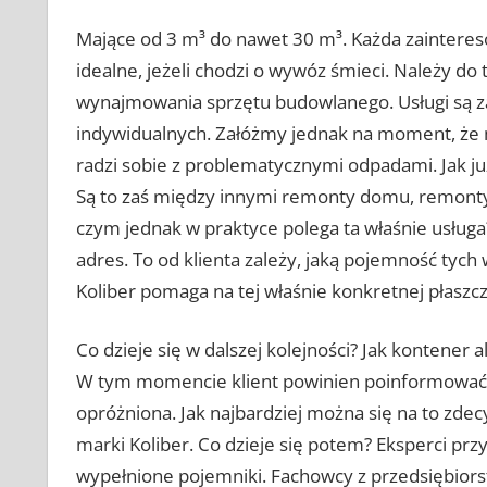
Mające od 3 m³ do nawet 30 m³. Każda zainteres
idealne, jeżeli chodzi o wywóz śmieci. Należy do
wynajmowania sprzętu budowlanego. Usługi są z
indywidualnych. Załóżmy jednak na moment, że 
radzi sobie z problematycznymi odpadami. Jak j
Są to zaś między innymi remonty domu, remont
czym jednak w praktyce polega ta właśnie usług
adres. To od klienta zależy, jaką pojemność tyc
Koliber pomaga na tej właśnie konkretnej płaszcz
Co dzieje się w dalszej kolejności? Jak kontener 
W tym momencie klient powinien poinformować o
opróżniona. Jak najbardziej można się na to zde
marki Koliber. Co dzieje się potem? Eksperci prz
wypełnione pojemniki. Fachowcy z przedsiębiorst