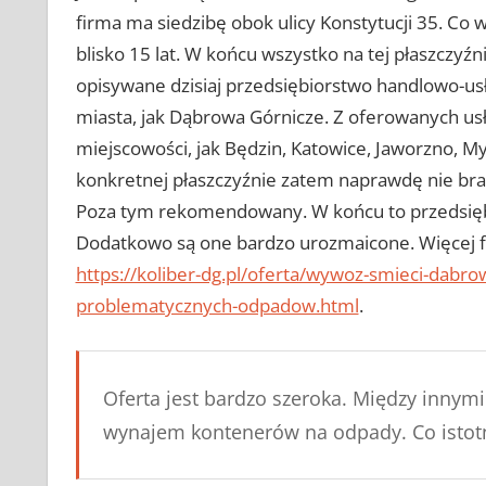
firma ma siedzibę obok ulicy Konstytucji 35. Co w
blisko 15 lat. W końcu wszystko na tej płaszczyźn
opisywane dzisiaj przedsiębiorstwo handlowo-usłu
miasta, jak Dąbrowa Górnicze. Z oferowanych usł
miejscowości, jak Będzin, Katowice, Jaworzno, Mys
konkretnej płaszczyźnie zatem naprawdę nie bra
Poza tym rekomendowany. W końcu to przedsiębi
Dodatkowo są one bardzo urozmaicone. Więcej fa
https://koliber-dg.pl/oferta/wywoz-smieci-dabro
problematycznych-odpadow.html
.
Oferta jest bardzo szeroka. Między inny
wynajem kontenerów na odpady. Co istotn