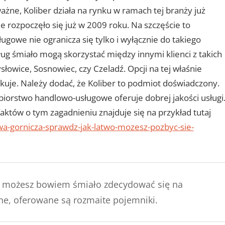
ażne, Koliber działa na rynku w ramach tej branży już
ie rozpoczęło się już w 2009 roku. Na szczęście to
gowe nie ogranicza się tylko i wyłącznie do takiego
ug śmiało mogą skorzystać między innymi klienci z takich
łowice, Sosnowiec, czy Czeladź. Opcji na tej właśnie
kuje. Należy dodać, że Koliber to podmiot doświadczony.
orstwo handlowo-usługowe oferuje dobrej jakości usługi
któw o tym zagadnieniu znajduje się na przykład tutaj
wa-gornicza-sprawdz-jak-latwo-mozesz-pozbyc-sie-
mi możesz bowiem śmiało zdecydować się na
e, oferowane są rozmaite pojemniki.