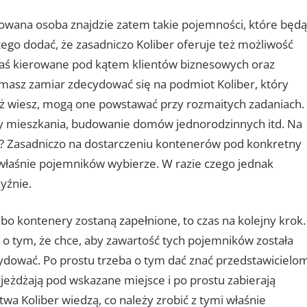
owana osoba znajdzie zatem takie pojemności, które będą
 tego dodać, że zasadniczo Koliber oferuje też możliwość
aś kierowane pod kątem klientów biznesowych oraz
masz zamiar zdecydować się na podmiot Koliber, który
uż wiesz, mogą one powstawać przy rozmaitych zadaniach.
y mieszkania, budowanie domów jednorodzinnych itd. Na
a? Zasadniczo na dostarczeniu kontenerów pod konkretny
h właśnie pojemników wybierze. W razie czego jednak
yźnie.
albo kontenery zostaną zapełnione, to czas na kolejny krok.
 tym, że chce, aby zawartość tych pojemników została
cydować. Po prostu trzeba o tym dać znać przedstawicielo
yjeżdżają pod wskazane miejsce i po prostu zabierają
wa Koliber wiedzą, co należy zrobić z tymi właśnie