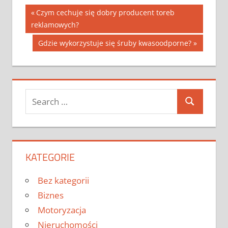
Nawigacja
Previous
Czym cechuje się dobry producent toreb
Post:
reklamowych?
wpisu
Next
Gdzie wykorzystuje się śruby kwasoodporne?
Post:
Search
Search
for:
KATEGORIE
Bez kategorii
Biznes
Motoryzacja
Nieruchomości