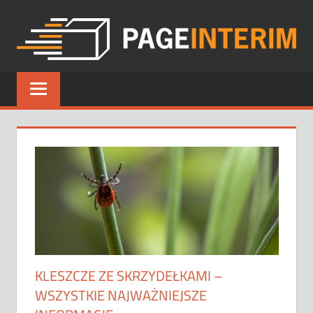
Skip
to
content
PAGE
INTERIM
KLESZCZE ZE SKRZYDEŁKAMI –
WSZYSTKIE NAJWAŻNIEJSZE