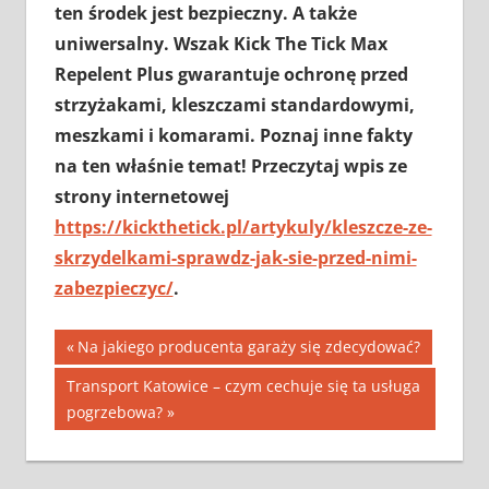
ten środek jest bezpieczny. A także
uniwersalny. Wszak Kick The Tick Max
Repelent Plus gwarantuje ochronę przed
strzyżakami, kleszczami standardowymi,
meszkami i komarami. Poznaj inne fakty
na ten właśnie temat! Przeczytaj wpis ze
strony internetowej
https://kickthetick.pl/artykuly/kleszcze-ze-
skrzydelkami-sprawdz-jak-sie-przed-nimi-
zabezpieczyc/
.
Nawigacja
Previous
Na jakiego producenta garaży się zdecydować?
Post:
wpisu
Next
Transport Katowice – czym cechuje się ta usługa
Post:
pogrzebowa?