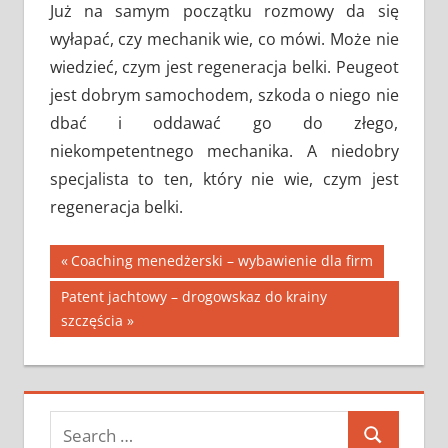
Już na samym początku rozmowy da się
wyłapać, czy mechanik wie, co mówi. Może nie
wiedzieć, czym jest regeneracja belki. Peugeot
jest dobrym samochodem, szkoda o niego nie
dbać i oddawać go do złego,
niekompetentnego mechanika. A niedobry
specjalista to ten, który nie wie, czym jest
regeneracja belki.
Nawigacja
Previous
Coaching menedżerski – wybawienie dla firm
Post:
wpisu
Next
Patent jachtowy – drogowskaz do krainy
Post:
szczęścia
Search