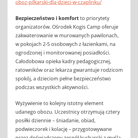
oboz-pilkarski-dla-dzieci-w-czaplinku/
Bezpieczeństwo i komfort
to priorytety
organizatorów. Ośrodek Kogis Camp oferuje
zakwaterowanie w murowanych pawilonach,
w pokojach 2-5 osobowych z łazienkami, na
ogrodzonej i monitorowanej posiadłości.
Całodobowa opieka kadry pedagogicznej,
ratowników oraz lekarza gwarantuje rodzicom
spokój, a dzieciom pełne bezpieczeństwo
podczas wszystkich aktywności.
Wyżywienie to kolejny istotny element
udanego obozu. Uczestnicy otrzymują cztery
posiłki dziennie – śniadanie, obiad,
podwieczorek i kolację – przygotowywane
przez doświadczony zespół kucharski z myślą