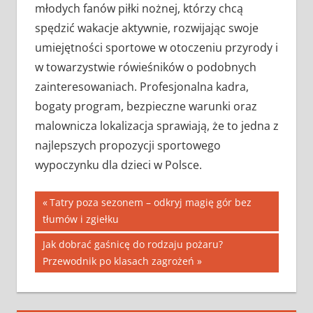
młodych fanów piłki nożnej, którzy chcą
spędzić wakacje aktywnie, rozwijając swoje
umiejętności sportowe w otoczeniu przyrody i
w towarzystwie rówieśników o podobnych
zainteresowaniach. Profesjonalna kadra,
bogaty program, bezpieczne warunki oraz
malownicza lokalizacja sprawiają, że to jedna z
najlepszych propozycji sportowego
wypoczynku dla dzieci w Polsce.
Nawigacja
Previous
Tatry poza sezonem – odkryj magię gór bez
Post:
tłumów i zgiełku
wpisu
Next
Jak dobrać gaśnicę do rodzaju pożaru?
Post:
Przewodnik po klasach zagrożeń