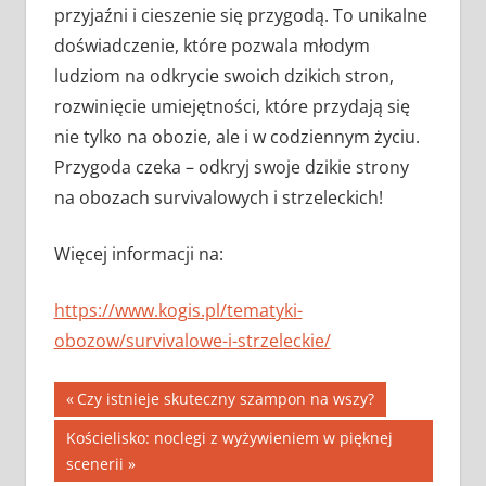
przyjaźni i cieszenie się przygodą. To unikalne
doświadczenie, które pozwala młodym
ludziom na odkrycie swoich dzikich stron,
rozwinięcie umiejętności, które przydają się
nie tylko na obozie, ale i w codziennym życiu.
Przygoda czeka – odkryj swoje dzikie strony
na obozach survivalowych i strzeleckich!
Więcej informacji na:
https://www.kogis.pl/tematyki-
obozow/survivalowe-i-strzeleckie/
Nawigacja
Previous
Czy istnieje skuteczny szampon na wszy?
Post:
wpisu
Next
Kościelisko: noclegi z wyżywieniem w pięknej
Post:
scenerii