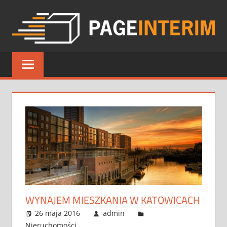
Skip
to
content
PAGE
INTERIM
WYNAJEM MIESZKANIA W KATOWICACH
26 maja 2016
admin
Nieruchomości