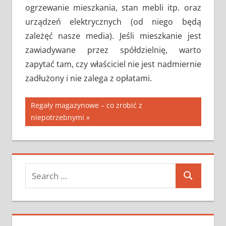
ogrzewanie mieszkania, stan mebli itp. oraz
urządzeń elektrycznych (od niego będą
zależęć nasze media). Jeśli mieszkanie jest
zawiadywane przez spółdzielnię, warto
zapytać tam, czy właściciel nie jest nadmiernie
zadłużony i nie zalega z opłatami.
Nawigacja
Next
Regały magazynowe – co zrobić z
Post:
niepotrzebnymi
wpisu
Search
Search
for: