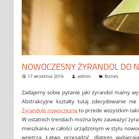
NOWOCZESNY ŻYRANDOL DO 
17 września 2016
admin
Biznes
Zadajemy sobie pytanie jaki żyrandol mamy wy
Abstrakcyjne kształty tutaj zdecydowanie nie
Żyrandole nowoczesne
to przede wszystkim takie
W ostatnich trendach można było zauważyć żyran
mieszkaniu w całości urządzonym w stylu nowo
wnętrza. Łatwo przesadzić, dlatego wybier