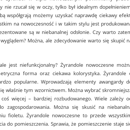
 nie rzucał się w oczy, tylko był idealnym dopełnieniem
obą współgrają możemy uzyskać naprawdę ciekawy efekt
ystkim na nowoczesność i w takim stylu jest produkowan
ezentowane są w niebanalnej odsłonie. Czy warto zate
o wyglądem? Można, ale zdecydowanie warto się skupić n
ale jest niefunkcjonalny? Żyrandole nowoczesne możn
metryczna forma oraz ciekawa kolorystyka. Żyrandole 
bardzo popularne. Wprowadzają elementy awangardy d
e się właśnie tym wzornictwem. Można wybrać skromniejsz
 coś więcej – bardziej rozbudowanego. Wiele zależy o
 do zagospodarowania. Można się skusić na niebanaln
niu fioletu. Żyrandole nowoczesne to przede wszystki
ia do pomieszczenia. Sprawia, że pomieszczenie staje si