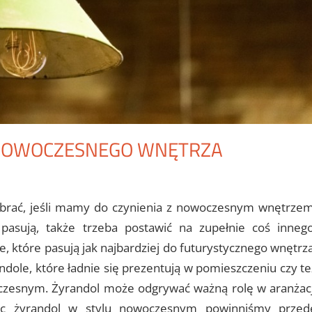
NOWOCZESNEGO WNĘTRZA
brać, jeśli mamy do czynienia z nowoczesnym wnętrzem
 pasują, także trzeba postawić na zupełnie coś innego
, które pasują jak najbardziej do futurystycznego wnętrza
dole, które ładnie się prezentują w pomieszczeniu czy te
czesnym. Żyrandol może odgrywać ważną rolę w aranżacj
ając żyrandol w stylu nowoczesnym powinniśmy przed