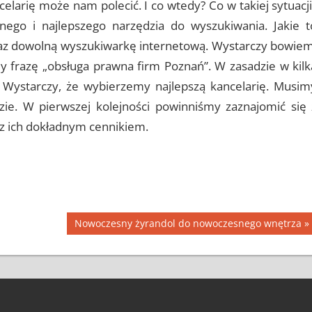
larię może nam polecić. I co wtedy? Co w takiej sytuacji
onego i najlepszego narzędzia do wyszukiwania. Jakie t
raz dowolną wyszukiwarkę internetową. Wystarczy bowiem
 frazę „obsługa prawna firm Poznań”. W zasadzie w kilk
Wystarczy, że wybierzemy najlepszą kancelarię. Musim
dzie. W pierwszej kolejności powinniśmy zaznajomić się 
e z ich dokładnym cennikiem.
Next
Nowoczesny żyrandol do nowoczesnego wnętrza
Post: