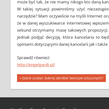
może być tak, że nie mamy nikogo kto daną kance
W takiej sytuacji powinniśmy użyć niezastąpi
narzędzie? Mam oczywiście na myśli Internet o
że w danej wyszukiwarce internetowej wpiszemy
sekund otrzymamy masę takowych propozycji. 
jednak podjąć decyzję, która kancelaria to bę
opiniami dotyczącymi danej kancelarii jak i takż
Sprawdź również:
http://engelgardt.pl/
Nawigacja
Previous
Gdzie szukać dobrej obróbki tworzyw sztucznych?
Post:
wpisu