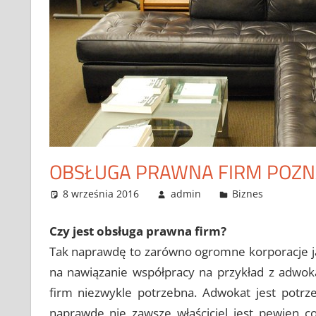
OBSŁUGA PRAWNA FIRM POZ
8 września 2016
admin
Biznes
Czy jest obsługa prawna firm?
Tak naprawdę to zarówno ogromne korporacje ja
na nawiązanie współpracy na przykład z adwoka
firm niezwykle potrzebna. Adwokat jest potrz
naprawdę nie zawsze właściciel jest pewien c