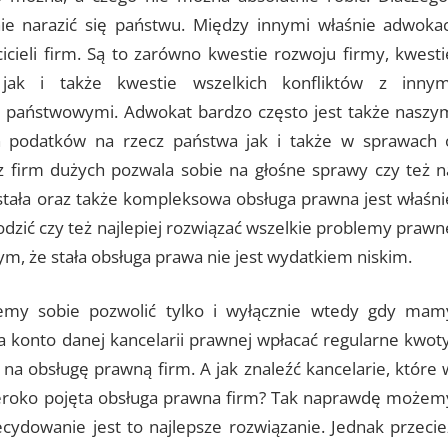
ie narazić się państwu. Między innymi właśnie adwokac
cieli firm. Są to zarówno kwestie rozwoju firmy, kwesti
 jak i także kwestie wszelkich konfliktów z innym
i państwowymi. Adwokat bardzo często jest także naszy
 podatków na rzecz państwa jak i także w sprawach 
z firm dużych pozwala sobie na głośne sprawy czy też n
stała oraz także kompleksowa obsługa prawna jest właśni
godzić czy też najlepiej rozwiązać wszelkie problemy prawn
 tym, że stała obsługa prawa nie jest wydatkiem niskim.
emy sobie pozwolić tylko i wyłącznie wtedy gdy mam
a konto danej kancelarii prawnej wpłacać regularne kwoty
na obsługę prawną firm. A jak znaleźć kancelarie, które 
szeroko pojęta obsługa prawna firm? Tak naprawdę możem
cydowanie jest to najlepsze rozwiązanie. Jednak przecie