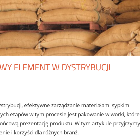
WY ELEMENT W DYSTRYBUCJI
ystrybucji, efektywne zarządzanie materiałami sypkimi
owych etapów w tym procesie jest pakowanie w worki, które
a końcową prezentację produktu. W tym artykule przyjrzym
enie i korzyści dla różnych branż.