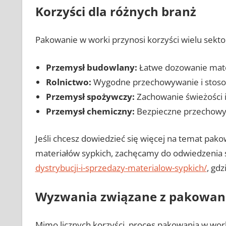
Korzyści dla różnych branż
Pakowanie w worki przynosi korzyści wielu sekt
Przemysł budowlany:
Łatwe dozowanie mater
Rolnictwo:
Wygodne przechowywanie i stoso
Przemysł spożywczy:
Zachowanie świeżości i 
Przemysł chemiczny:
Bezpieczne przechowyw
Jeśli chcesz dowiedzieć się więcej na temat pako
materiałów sypkich, zachęcamy do odwiedzenia
dystrybucji-i-sprzedazy-materialow-sypkich/
, gd
Wyzwania związane z pakowan
Mimo licznych korzyści, proces pakowania w wo