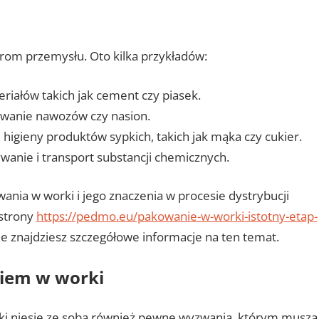
orom przemysłu. Oto kilka przykładów:
iałów takich jak cement czy piasek.
wanie nawozów czy nasion.
higieny produktów sypkich, takich jak mąka czy cukier.
anie i transport substancji chemicznych.
wania w worki i jego znaczenia w procesie dystrybucji
 strony
https://pedmo.eu/pakowanie-w-worki-istotny-etap-
zie znajdziesz szczegółowe informacje na ten temat.
iem w worki
rki niesie ze sobą również pewne wyzwania, którym muszą