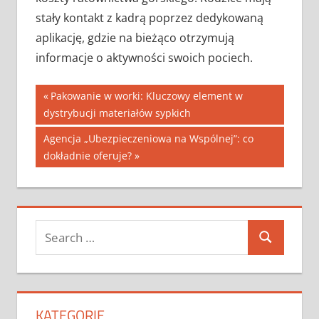
stały kontakt z kadrą poprzez dedykowaną
aplikację, gdzie na bieżąco otrzymują
informacje o aktywności swoich pociech.
Nawigacja
Previous
Pakowanie w worki: Kluczowy element w
Post:
dystrybucji materiałów sypkich
wpisu
Next
Agencja „Ubezpieczeniowa na Wspólnej”: co
Post:
dokładnie oferuje?
Search
Search
for:
KATEGORIE